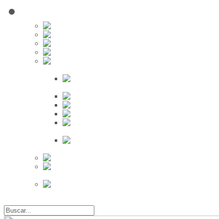
Red Social
Inscribirse!
Grupos
Fotos
Videos
Búsqueda
Proveedores
Clientes
Eventos
Por Ciudad
Por
Provincia
Búsqueda Avanzada
Eventos
Mapa de
Eventos
Actividades
Recientes