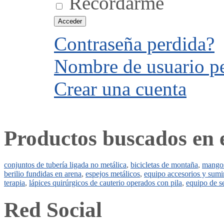
Recordarme
Contraseña perdida?
Nombre de usuario p
Crear una cuenta
Productos buscados en 
conjuntos de tubería ligada no metálica
,
bicicletas de montaña
,
mangos
berilio fundidas en arena
,
espejos metálicos
,
equipo accesorios y sumin
terapia
,
lápices quirúrgicos de cauterio operados con pila
,
equipo de se
Red Social