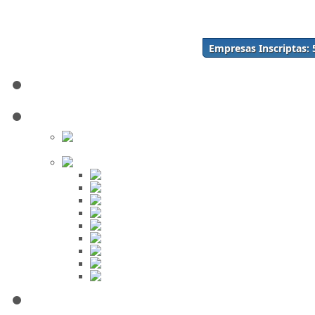
Acceso
Inscríbase Aquí
¿Olvidó su contraseña?
Empresas Inscriptas:
¿Olvidó su usuario?
Inicio
Directorio
Buscar en
el Directorio
Orden Alfabético
ABC
DEF
GHI
JKL
MNO
PQR
STU
VWX
YZ
Mi Panel de Negocios