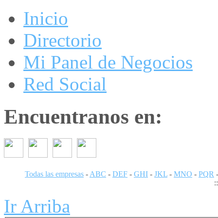
Inicio
Directorio
Mi Panel de Negocios
Red Social
Encuentranos en:
Todas las empresas
-
ABC
-
DEF
-
GHI
-
JKL
-
MNO
-
PQR
:
Ir Arriba