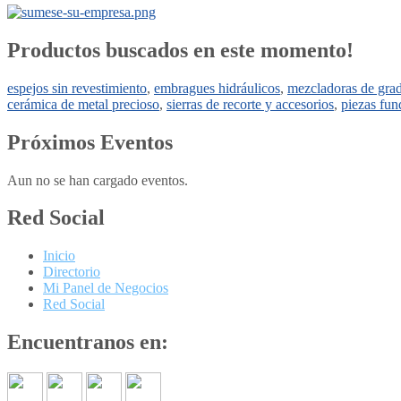
Productos buscados en este momento!
espejos sin revestimiento
,
embragues hidráulicos
,
mezcladoras de grad
cerámica de metal precioso
,
sierras de recorte y accesorios
,
piezas fun
Próximos Eventos
Aun no se han cargado eventos.
Red Social
Inicio
Directorio
Mi Panel de Negocios
Red Social
Encuentranos en: