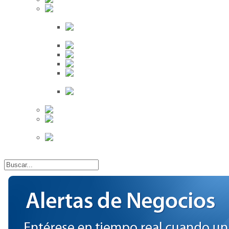
Búsqueda
Proveedores
Clientes
Eventos
Por Ciudad
Por
Provincia
Búsqueda Avanzada
Eventos
Mapa de
Eventos
Actividades
Recientes