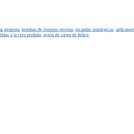
a giratoria
,
bombas de ósmosis inversa
,
escardas quirúrgicas
,
aplicator
didas a la cera perdida
,
avión de carga de hélice
,