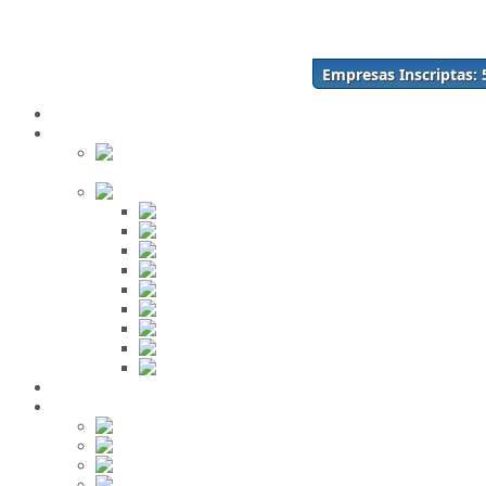
Acceso
Inscríbase Aquí
¿Olvidó su contraseña?
Empresas Inscriptas:
¿Olvidó su usuario?
Inicio
Directorio
Buscar en
el Directorio
Orden Alfabético
ABC
DEF
GHI
JKL
MNO
PQR
STU
VWX
YZ
Mi Panel de Negocios
Red Social
Inscribirse!
Grupos
Fotos
Videos