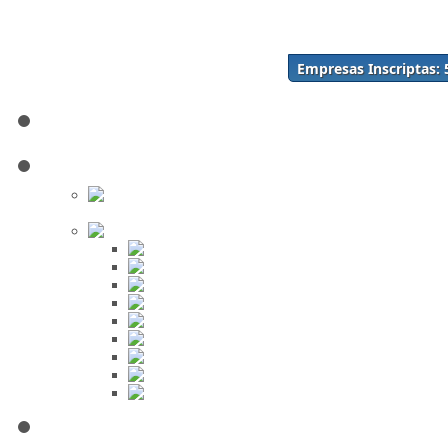
Acceso
Inscríbase Aquí
¿Olvidó su contraseña?
Empresas Inscriptas:
¿Olvidó su usuario?
Inicio
Directorio
Buscar en
el Directorio
Orden Alfabético
ABC
DEF
GHI
JKL
MNO
PQR
STU
VWX
YZ
Mi Panel de Negocios