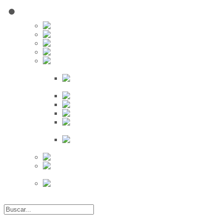
Red Social
Inscribirse!
Grupos
Fotos
Videos
Búsqueda
Proveedores
Clientes
Eventos
Por Ciudad
Por
Provincia
Búsqueda Avanzada
Eventos
Mapa de
Eventos
Actividades
Recientes