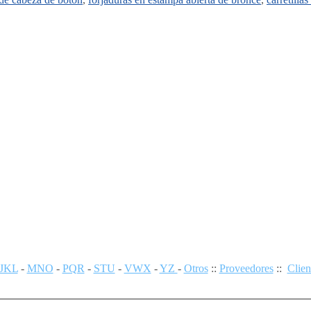
JKL
-
MNO
-
PQR
-
STU
-
VWX
-
YZ
-
Otros
::
Proveedores
::
Clien