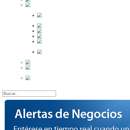
Búsqueda
Proveedores
Clientes
Eventos
Por Ciudad
Por
Provincia
Búsqueda Avanzada
Eventos
Mapa de
Eventos
Actividades
Recientes