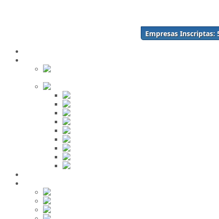
Acceso
Inscríbase Aquí
¿Olvidó su contraseña?
Empresas Inscriptas:
¿Olvidó su usuario?
Inicio
Directorio
Buscar en
el Directorio
Orden Alfabético
ABC
DEF
GHI
JKL
MNO
PQR
STU
VWX
YZ
Mi Panel de Negocios
Red Social
Inscribirse!
Grupos
Fotos
Videos