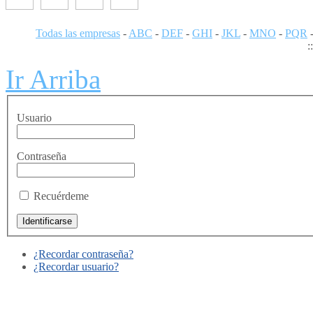
Todas las empresas
-
ABC
-
DEF
-
GHI
-
JKL
-
MNO
-
PQR
:
Ir Arriba
Usuario
Contraseña
Recuérdeme
¿Recordar contraseña?
¿Recordar usuario?