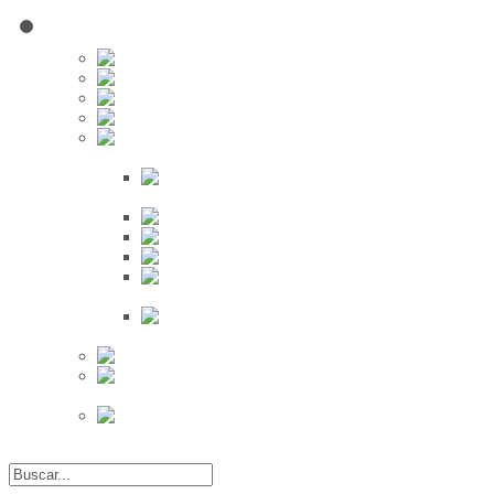
Red Social
Inscribirse!
Grupos
Fotos
Videos
Búsqueda
Proveedores
Clientes
Eventos
Por Ciudad
Por
Provincia
Búsqueda Avanzada
Eventos
Mapa de
Eventos
Actividades
Recientes