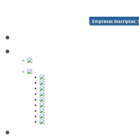
Acceso
Inscríbase Aquí
¿Olvidó su contraseña?
Empresas Inscriptas:
¿Olvidó su usuario?
Inicio
Directorio
Buscar en
el Directorio
Orden Alfabético
ABC
DEF
GHI
JKL
MNO
PQR
STU
VWX
YZ
Mi Panel de Negocios