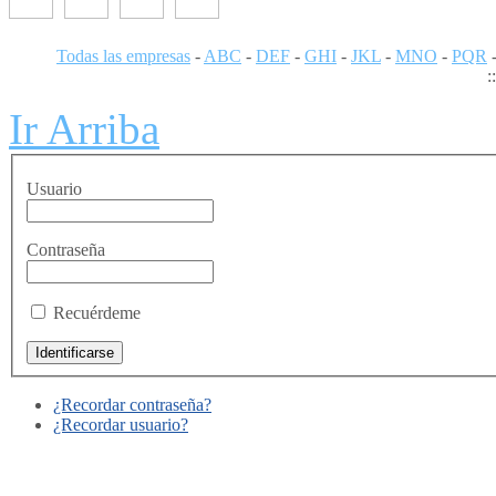
Todas las empresas
-
ABC
-
DEF
-
GHI
-
JKL
-
MNO
-
PQR
:
Ir Arriba
Usuario
Contraseña
Recuérdeme
¿Recordar contraseña?
¿Recordar usuario?