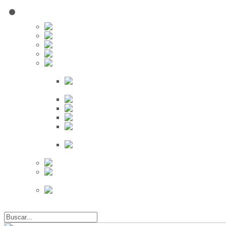
Red Social
Inscribirse!
Grupos
Fotos
Videos
Búsqueda
Proveedores
Clientes
Eventos
Por Ciudad
Por
Provincia
Búsqueda Avanzada
Eventos
Mapa de
Eventos
Actividades
Recientes