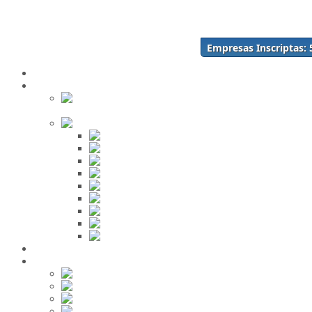
Acceso
Inscríbase Aquí
¿Olvidó su contraseña?
Empresas Inscriptas:
¿Olvidó su usuario?
Inicio
Directorio
Buscar en
el Directorio
Orden Alfabético
ABC
DEF
GHI
JKL
MNO
PQR
STU
VWX
YZ
Mi Panel de Negocios
Red Social
Inscribirse!
Grupos
Fotos
Videos