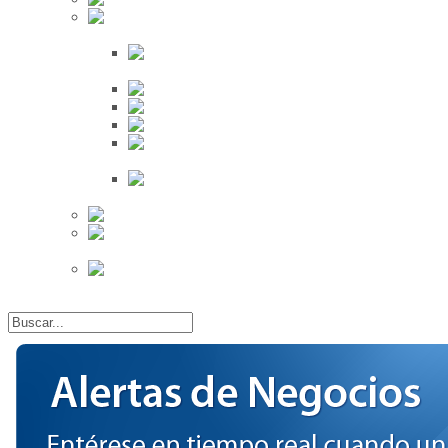
Búsqueda
Proveedores
Clientes
Eventos
Por Ciudad
Por
Provincia
Búsqueda Avanzada
Eventos
Mapa de
Eventos
Actividades
Recientes